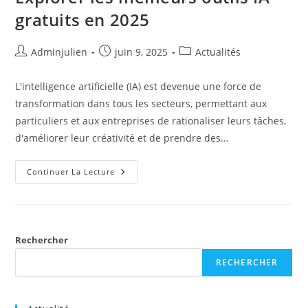
gratuits en 2025
Auteur/autrice
Publication
Post
Adminjulien
juin 9, 2025
Actualités
de
publiée :
category:
la
L'intelligence artificielle (IA) est devenue une force de
publication :
transformation dans tous les secteurs, permettant aux
particuliers et aux entreprises de rationaliser leurs tâches,
d'améliorer leur créativité et de prendre des…
Explorer
Continuer La Lecture
Les
Meilleurs
Outils
IA
Gratuits
En
2025
Rechercher
RECHERCHER