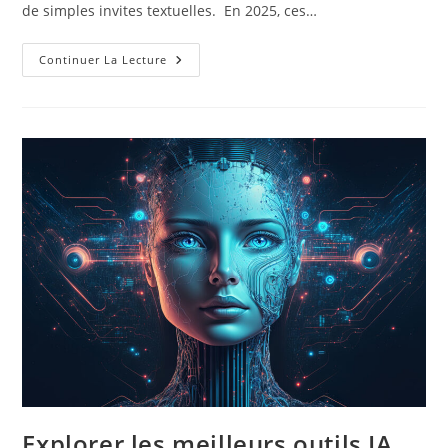
de simples invites textuelles. En 2025, ces…
L’essor
Continuer La Lecture
Des
Générateurs
D’images
IA
En
2025
Explorer les meilleurs outils IA